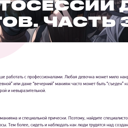
ТОСЕССИИ 
ОВ. ЧАСТЬ 
чше работать с профессионалами. Любая девочка может мило накр
невной” или даже “вечерний” макияж часто может быть “съеден” к
рой и невыразительной.
макияжа и специальной прически. Поэтому, найдите специалисто
сы. Тем более, сидеть и наблюдать как люди трудятся над созда