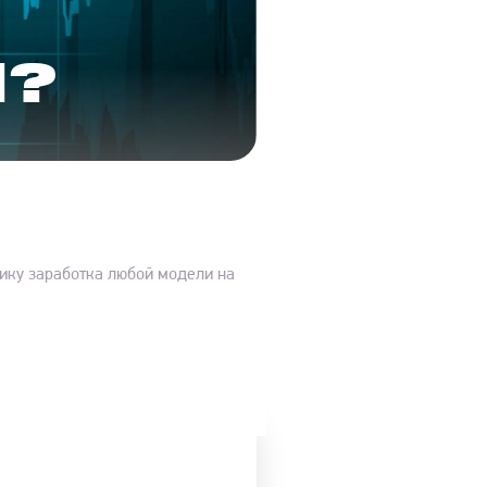
Т
И?
тику заработка любой модели на