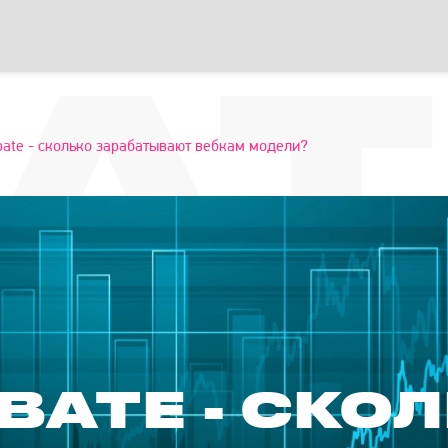
А
bate - сколько зарабатывают вебкам модели?
BATE - СКО