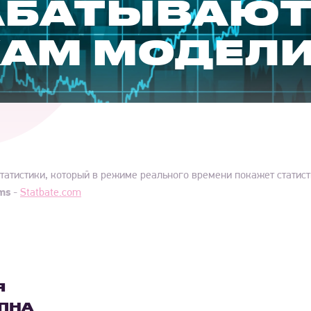
АБАТЫВАЮ
КАМ МОДЕЛ
татистики, который в режиме реального времени покажет статис
ams
-
Statbate.com
Я
ПНА