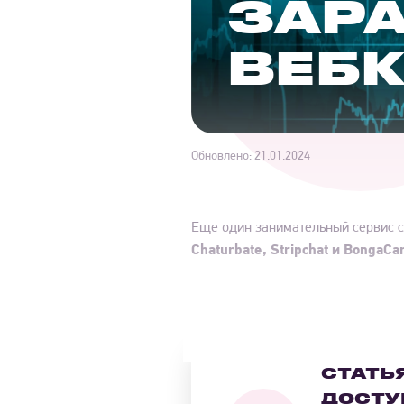
ЗАР
ВЕБ
Обновлено:
21.01.2024
Еще один занимательный сервис с
Chaturbate, Stripchat и BongaC
СТАТЬ
ДОСТУ